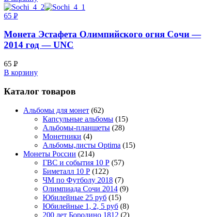
65
Р
УБ.
Монета Эстафета Олимпийского огня Сочи —
2014 год — UNC
65
Р
В корзину
УБ.
Каталог товаров
Альбомы для монет
(62)
Капсульные альбомы
(15)
Альбомы-планшеты
(28)
Монетники
(4)
Альбомы,листы Optima
(15)
Монеты России
(214)
ГВС и события 10 Р
(57)
Биметалл 10 Р
(122)
ЧМ по Футболу 2018
(7)
Олимпиада Сочи 2014
(9)
Юбилейные 25 руб
(15)
Юбилейные 1, 2, 5 руб
(8)
200 лет Бородино 1812
(2)