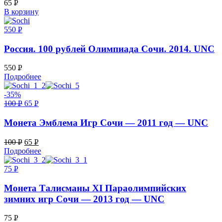
65
Р
В корзину
УБ.
550
Р
УБ.
Россия. 100 рублей Олимпиада Сочи. 2014. UNC
550
Р
Подробнее
УБ.
-35%
100
Р
65
Р
УБ.
УБ.
Монета Эмблема Игр Сочи — 2011 год — UNC
100
Р
65
Р
Подробнее
УБ.
УБ.
75
Р
УБ.
Монета Талисманы XI Параолимпийских
зимних игр Сочи — 2013 год — UNC
75
Р