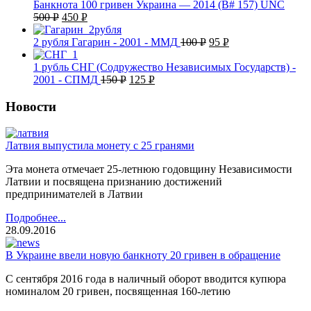
Банкнота 100 гривен Украина — 2014 (B# 157) UNC
500
Р
450
Р
УБ.
УБ.
2 рубля Гагарин - 2001 - ММД
100
Р
95
Р
УБ.
УБ.
1 рубль СНГ (Содружество Независимых Государств) -
2001 - СПМД
150
Р
125
Р
УБ.
УБ.
Новости
Латвия выпустила монету с 25 гранями
Эта монета отмечает 25-летнюю годовщину Независимости
Латвии и посвящена признанию достижений
предпринимателей в Латвии
Подробнее...
28.09.2016
В Украине ввели новую банкноту 20 гривен в обращение
С сентября 2016 года в наличный оборот вводится купюра
номиналом 20 гривен, посвященная 160-летию