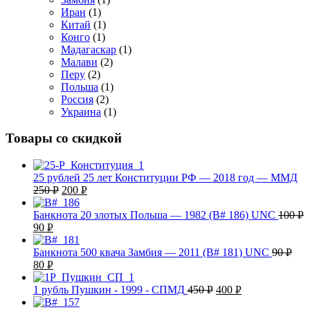
Иран
(1)
Китай
(1)
Конго
(1)
Мадагаскар
(1)
Малави
(2)
Перу
(2)
Польша
(1)
Россия
(2)
Украина
(1)
Товары со скидкой
25 рублей 25 лет Конституции РФ — 2018 год — ММД
250
Р
200
Р
УБ.
УБ.
Банкнота 20 злотых Польша — 1982 (B# 186) UNC
100
Р
90
Р
УБ
УБ.
Банкнота 500 квача Замбия — 2011 (B# 181) UNC
90
Р
80
Р
УБ.
УБ.
1 рубль Пушкин - 1999 - СПМД
450
Р
400
Р
УБ.
УБ.