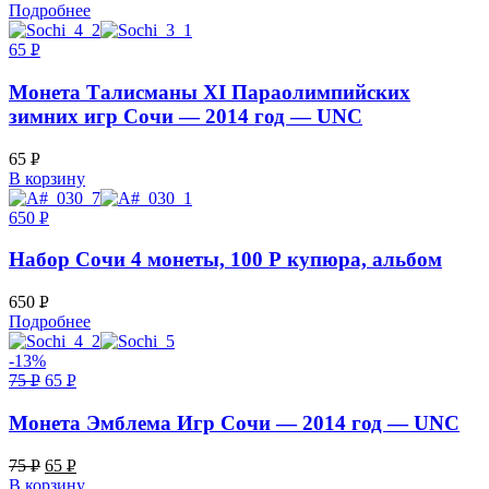
Подробнее
УБ.
65
Р
УБ.
Монета Талисманы XI Параолимпийских
зимних игр Сочи — 2014 год — UNC
65
Р
В корзину
УБ.
650
Р
УБ.
Набор Сочи 4 монеты, 100 Р купюра, альбом
650
Р
Подробнее
УБ.
-13%
75
Р
65
Р
УБ.
УБ.
Монета Эмблема Игр Сочи — 2014 год — UNC
75
Р
65
Р
В корзину
УБ.
УБ.