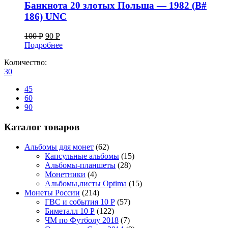
Банкнота 20 злотых Польша — 1982 (B#
186) UNC
100
Р
90
Р
Подробнее
УБ.
УБ.
Количество:
30
45
60
90
Каталог товаров
Альбомы для монет
(62)
Капсульные альбомы
(15)
Альбомы-планшеты
(28)
Монетники
(4)
Альбомы,листы Optima
(15)
Монеты России
(214)
ГВС и события 10 Р
(57)
Биметалл 10 Р
(122)
ЧМ по Футболу 2018
(7)