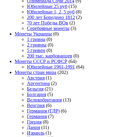
Олимпиада Сочи 2014
(9)
Юбилейные 25 руб
(15)
Юбилейные 1, 2, 5 руб
(8)
200 лет Бородино 1812
(2)
70 лет Победы ВОв
(2)
Серебряные монеты
(3)
Монеты Украины
(0)
1 гривна
(0)
2 гривны
(0)
5 гривен
(0)
200 тыс. карбованцев
(0)
Монеты СССР и РСФСР
(64)
Юбилейные 1961-1991
(64)
Монеты стран мира
(202)
Австрия
(1)
Аргентина
(2)
Бельгия
(21)
Болгария
(5)
Великобритания
(13)
Венгрия
(6)
Германия (ГДР)
(6)
Германия
(7)
Греция
(8)
Дания
(11)
Израиль
(1)