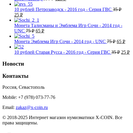
УБ.
УБ.
10 рублей Петрозаводск - 2016 год - Серия ГВС
35
Р
25
Р
УБ.
УБ.
Монета Талисманы и Эмблема Игр Сочи - 2014 год -
UNC
75
Р
65
Р
УБ.
УБ.
Монета Эмблема Игр Сочи - 2014 год - UNC
75
Р
65
Р
УБ.
УБ.
10 рублей Старая Русса - 2016 год - Серия ГВС
35
Р
25
Р
УБ.
УБ
Новости
Контакты
Россия, Севастополь
Mobile: +7 (978) 073-77-76
Email:
zakaz@x-coin.ru
© 2018-2025 Интернет магазин нумизматики X-COIN. Все
права защищены.