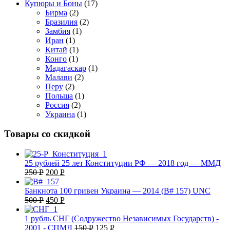
Купюры и Боны
(17)
Бирма
(2)
Бразилия
(2)
Замбия
(1)
Иран
(1)
Китай
(1)
Конго
(1)
Мадагаскар
(1)
Малави
(2)
Перу
(2)
Польша
(1)
Россия
(2)
Украина
(1)
Товары со скидкой
25 рублей 25 лет Конституции РФ — 2018 год — ММД
250
Р
200
Р
УБ.
УБ.
Банкнота 100 гривен Украина — 2014 (B# 157) UNC
500
Р
450
Р
УБ.
УБ.
1 рубль СНГ (Содружество Независимых Государств) -
2001 - СПМД
150
Р
125
Р