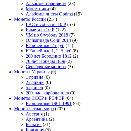
Альбомы-планшеты
(28)
Монетники
(4)
Альбомы,листы Optima
(15)
Монеты России
(214)
ГВС и события 10 Р
(57)
Биметалл 10 Р
(122)
ЧМ по Футболу 2018
(7)
Олимпиада Сочи 2014
(9)
Юбилейные 25 руб
(15)
Юбилейные 1, 2, 5 руб
(8)
200 лет Бородино 1812
(2)
70 лет Победы ВОв
(2)
Серебряные монеты
(3)
Монеты Украины
(0)
1 гривна
(0)
2 гривны
(0)
5 гривен
(0)
200 тыс. карбованцев
(0)
Монеты СССР и РСФСР
(64)
Юбилейные 1961-1991
(64)
Монеты стран мира
(202)
Австрия
(1)
Аргентина
(2)
Бельгия
(21)
Болгария
(5)