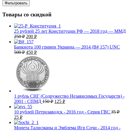
Фильтровать
Товары со скидкой
25 рублей 25 лет Конституции РФ — 2018 год — ММД
250
Р
200
Р
УБ.
УБ.
Банкнота 100 гривен Украина — 2014 (B# 157) UNC
500
Р
450
Р
УБ.
УБ.
1 рубль СНГ (Содружество Независимых Государств) -
2001 - СПМД
150
Р
125
Р
УБ.
УБ.
10 рублей Петрозаводск - 2016 год - Серия ГВС
35
Р
25
Р
УБ.
УБ.
Монета Талисманы и Эмблема Игр Сочи - 2014 год -