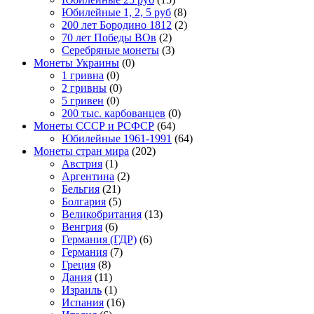
Юбилейные 1, 2, 5 руб
(8)
200 лет Бородино 1812
(2)
70 лет Победы ВОв
(2)
Серебряные монеты
(3)
Монеты Украины
(0)
1 гривна
(0)
2 гривны
(0)
5 гривен
(0)
200 тыс. карбованцев
(0)
Монеты СССР и РСФСР
(64)
Юбилейные 1961-1991
(64)
Монеты стран мира
(202)
Австрия
(1)
Аргентина
(2)
Бельгия
(21)
Болгария
(5)
Великобритания
(13)
Венгрия
(6)
Германия (ГДР)
(6)
Германия
(7)
Греция
(8)
Дания
(11)
Израиль
(1)
Испания
(16)