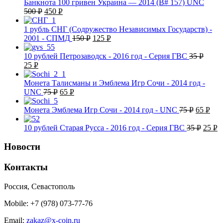
Банкнота 100 гривен Украина — 2014 (B# 157) UNC
500
Р
450
Р
УБ.
УБ.
1 рубль СНГ (Содружество Независимых Государств) -
2001 - СПМД
150
Р
125
Р
УБ.
УБ.
10 рублей Петрозаводск - 2016 год - Серия ГВС
35
Р
25
Р
УБ.
УБ.
Монета Талисманы и Эмблема Игр Сочи - 2014 год -
UNC
75
Р
65
Р
УБ.
УБ.
Монета Эмблема Игр Сочи - 2014 год - UNC
75
Р
65
Р
УБ.
УБ.
10 рублей Старая Русса - 2016 год - Серия ГВС
35
Р
25
Р
УБ.
УБ
Новости
Контакты
Россия, Севастополь
Mobile: +7 (978) 073-77-76
Email:
zakaz@x-coin.ru