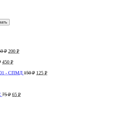
вать
50
Р
200
Р
УБ.
УБ.
Р
450
Р
УБ.
УБ.
001 - СПМД
150
Р
125
Р
УБ.
УБ.
Б.
C
75
Р
65
Р
УБ.
УБ.
.