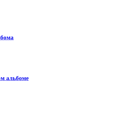
ьбома
ом альбоме