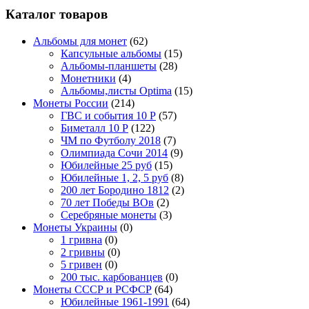
Каталог товаров
Альбомы для монет
(62)
Капсульные альбомы
(15)
Альбомы-планшеты
(28)
Монетники
(4)
Альбомы,листы Optima
(15)
Монеты России
(214)
ГВС и события 10 Р
(57)
Биметалл 10 Р
(122)
ЧМ по Футболу 2018
(7)
Олимпиада Сочи 2014
(9)
Юбилейные 25 руб
(15)
Юбилейные 1, 2, 5 руб
(8)
200 лет Бородино 1812
(2)
70 лет Победы ВОв
(2)
Серебряные монеты
(3)
Монеты Украины
(0)
1 гривна
(0)
2 гривны
(0)
5 гривен
(0)
200 тыс. карбованцев
(0)
Монеты СССР и РСФСР
(64)
Юбилейные 1961-1991
(64)