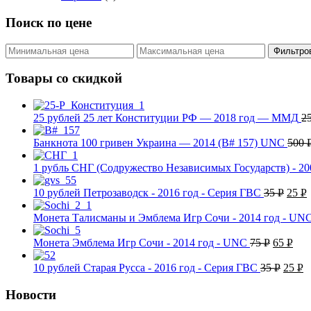
Поиск по цене
Фильтро
Товары со скидкой
25 рублей 25 лет Конституции РФ — 2018 год — ММД
2
Банкнота 100 гривен Украина — 2014 (B# 157) UNC
500
1 рубль СНГ (Содружество Независимых Государств) - 2
10 рублей Петрозаводск - 2016 год - Серия ГВС
35
Р
25
Р
УБ.
У
Монета Талисманы и Эмблема Игр Сочи - 2014 год - UN
Монета Эмблема Игр Сочи - 2014 год - UNC
75
Р
65
Р
УБ.
УБ.
10 рублей Старая Русса - 2016 год - Серия ГВС
35
Р
25
Р
УБ.
УБ
Новости