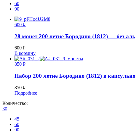
60
90
600
Р
УБ.
28 монет 200 летие Бородино (1812) — без ал
600
Р
В корзину
УБ.
850
Р
УБ.
Набор 200 летие Бородино (1812) в капсульн
850
Р
Подробнее
УБ.
Количество:
30
45
60
90